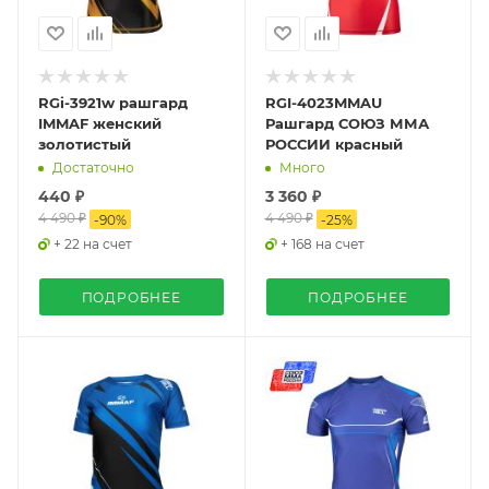
RGi-3921w рашгард
RGI-4023MMAU
IMMAF женский
Рашгард СОЮЗ ММА
золотистый
РОССИИ красный
Достаточно
Много
440 ₽
3 360 ₽
4 490 ₽
4 490 ₽
-
90
%
-
25
%
+ 22 на счет
+ 168 на счет
ПОДРОБНЕЕ
ПОДРОБНЕЕ