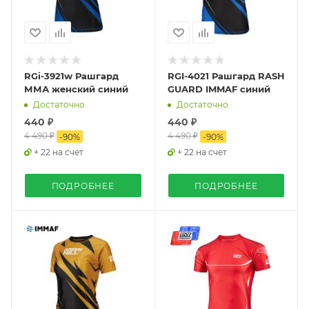
RGi-3921w Рашгард
RGI-4021 Рашгард RASH
ММА женский синий
GUARD IMMAF синий
Достаточно
Достаточно
440 ₽
440 ₽
4 490 ₽
4 490 ₽
-
90
%
-
90
%
+ 22 на счет
+ 22 на счет
ПОДРОБНЕЕ
ПОДРОБНЕЕ