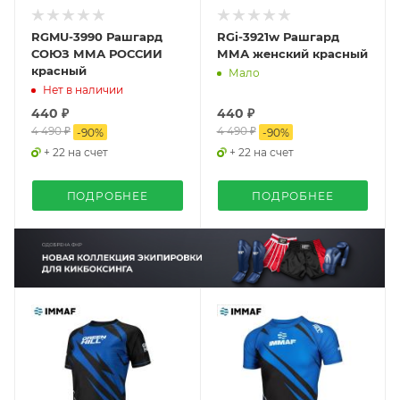
RGMU-3990 Рашгард
RGi-3921w Рашгард
СОЮЗ ММА РОССИИ
ММА женский красный
красный
Мало
Нет в наличии
440 ₽
440 ₽
4 490 ₽
4 490 ₽
-
90
%
-
90
%
+ 22 на счет
+ 22 на счет
ПОДРОБНЕЕ
ПОДРОБНЕЕ