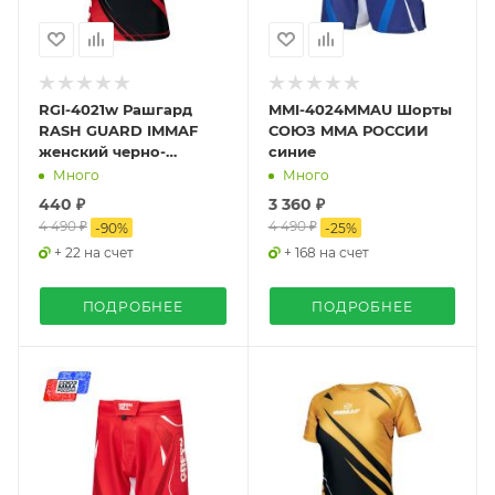
RGI-4021w Рашгард
MMI-4024MMAU Шорты
RASH GUARD IMMAF
СОЮЗ MMA РОССИИ
женский черно-
синие
красный
Много
Много
440 ₽
3 360 ₽
4 490 ₽
4 490 ₽
-
90
%
-
25
%
+ 22 на счет
+ 168 на счет
ПОДРОБНЕЕ
ПОДРОБНЕЕ