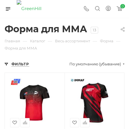
0
Форма для ММА
13
—
—
—
—
Главная
Каталог
Весь ассортимент
Форма
Форма для ММА
По умолчанию (убывание)
ФИЛЬТР