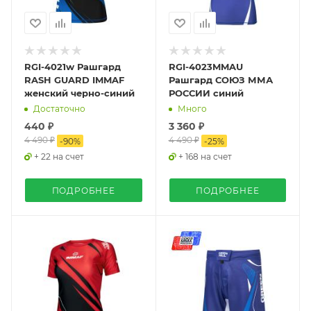
RGI-4021w Рашгард
RGI-4023MMAU
RASH GUARD IMMAF
Рашгард СОЮЗ ММА
женский черно-синий
РОССИИ синий
Достаточно
Много
440 ₽
3 360 ₽
4 490 ₽
4 490 ₽
-
90
%
-
25
%
+ 22 на счет
+ 168 на счет
ПОДРОБНЕЕ
ПОДРОБНЕЕ