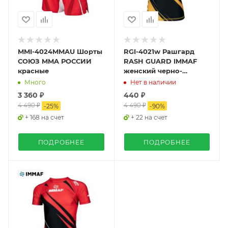
MMI-4024MMAU Шорты
RGI-4021w Рашгард
СОЮЗ MMA РОССИИ
RASH GUARD IMMAF
красные
женский черно-
золотой
Много
Нет в наличии
3 360 ₽
440 ₽
4 490 ₽
4 490 ₽
-
25
%
-
90
%
+ 168 на счет
+ 22 на счет
ПОДРОБНЕЕ
ПОДРОБНЕЕ