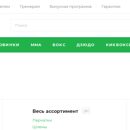
телям
Тренерам
Бонусная программа
Гарантии
ОВИНКИ
MMA
БОКС
ДЗЮДО
КИКБОКС
Весь ассортимент
281
Перчатки
Шлемы