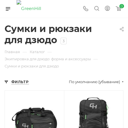
0
Сумки и рюкзаки
для дзюдо
3
—
—
Главная
Каталог
—
Экипировка для дзюдо: форма и аксессуары
Сумки и рюкзаки для дзюдо
По умолчанию (убывание)
ФИЛЬТР