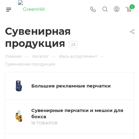
0
Сувенирная
продукция
23
—
—
—
Главная
Каталог
Весь ассортимент
Сувенирная продукция
Большие рекламные перчатки
Сувенирные перчатки и мешки для
бокса
16 ТОВАРОВ