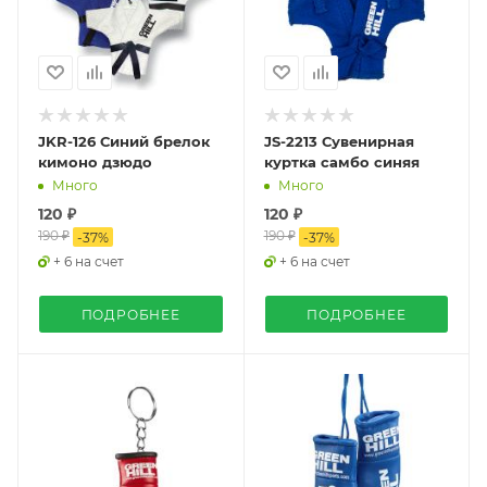
JKR-126 Синий брелок
JS-2213 Сувенирная
кимоно дзюдо
куртка самбо синяя
Много
Много
120 ₽
120 ₽
190 ₽
190 ₽
-
37
%
-
37
%
+ 6 на счет
+ 6 на счет
ПОДРОБНЕЕ
ПОДРОБНЕЕ