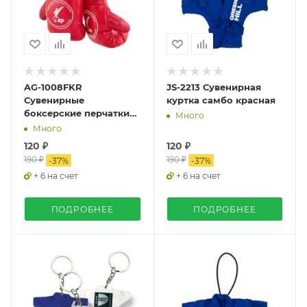
AG-1008FKR
JS-2213 Сувенирная
Сувенирные
куртка самбо красная
боксерские перчатки
Много
Федерация
Много
Кикбоксинга России
120 ₽
120 ₽
красный
190 ₽
190 ₽
-
37
%
-
37
%
+ 6 на счет
+ 6 на счет
ПОДРОБНЕЕ
ПОДРОБНЕЕ