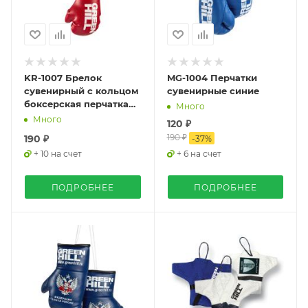
KR-1007 Брелок
MG-1004 Перчатки
сувенирный с кольцом
сувенирные синие
боксерская перчатка
Много
красная
Много
120 ₽
190 ₽
190 ₽
-
37
%
+ 10 на счет
+ 6 на счет
ПОДРОБНЕЕ
ПОДРОБНЕЕ