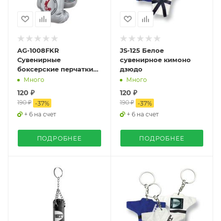
AG-1008FKR
JS-125 Белое
Сувенирные
сувенирное кимоно
боксерские перчатки
дзюдо
Федерация
Много
Много
Кикбоксинга России
120 ₽
120 ₽
серебряный
190 ₽
190 ₽
-
37
%
-
37
%
+ 6 на счет
+ 6 на счет
ПОДРОБНЕЕ
ПОДРОБНЕЕ