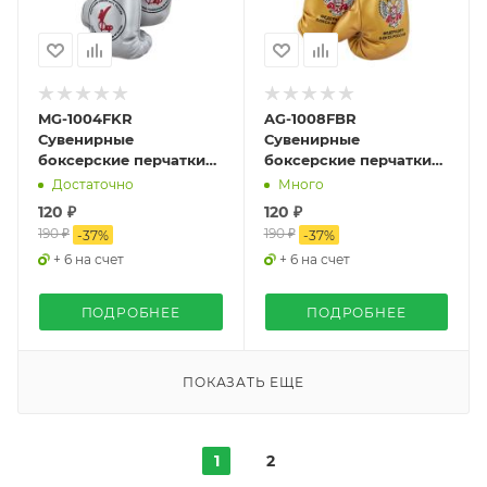
MG-1004FKR
AG-1008FBR
Сувенирные
Сувенирные
боксерские перчатки
боксерские перчатки
Федерация
Федерация Бокса
Достаточно
Много
Кикбоксинга России
России золотой
120 ₽
120 ₽
серебряный
190 ₽
190 ₽
-
37
%
-
37
%
+ 6 на счет
+ 6 на счет
ПОДРОБНЕЕ
ПОДРОБНЕЕ
ПОКАЗАТЬ ЕЩЕ
1
2