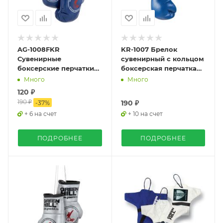
AG-1008FKR
KR-1007 Брелок
Сувенирные
сувенирный с кольцом
боксерские перчатки
боксерская перчатка
Федерация
синяя
Много
Много
Кикбоксинга России
120 ₽
синий
190 ₽
190 ₽
-
37
%
+ 6 на счет
+ 10 на счет
ПОДРОБНЕЕ
ПОДРОБНЕЕ