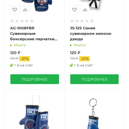
AG-1008FBR
JS-125 Синее
Сувенирные
сувенирное кимоно
боксерские перчатки
дзюдо
Федерация Бокса
Много
Много
России синий
120 ₽
120 ₽
190 ₽
190 ₽
-
37
%
-
37
%
+ 6 на счет
+ 6 на счет
ПОДРОБНЕЕ
ПОДРОБНЕЕ