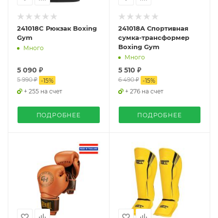
241018C Рюкзак Boxing
241018A Спортивная
Gym
сумка-трансформер
Boxing Gym
Много
Много
5 090 ₽
5 510 ₽
5 990 ₽
6 490 ₽
-
15
%
-
15
%
+ 255 на счет
+ 276 на счет
ПОДРОБНЕЕ
ПОДРОБНЕЕ