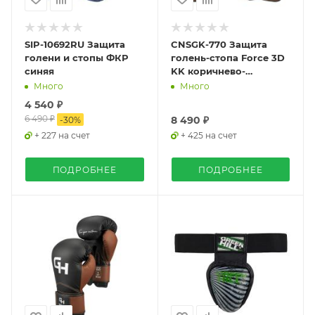
SIP-10692RU Защита
CNSGK-770 Защита
голени и стопы ФКР
голень-стопа Force 3D
синяя
KK коричнево-
табачная
Много
Много
4 540 ₽
6 490 ₽
8 490 ₽
-
30
%
+ 227 на счет
+ 425 на счет
ПОДРОБНЕЕ
ПОДРОБНЕЕ