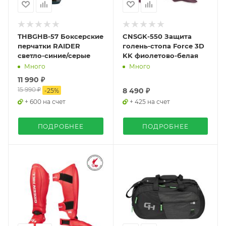
THBGHB-57 Боксерские
CNSGK-550 Защита
перчатки RAIDER
голень-стопа Force 3D
светло-синие/серые
KK фиолетово-белая
Много
Много
11 990 ₽
15 990 ₽
8 490 ₽
-
25
%
+ 600 на счет
+ 425 на счет
ПОДРОБНЕЕ
ПОДРОБНЕЕ