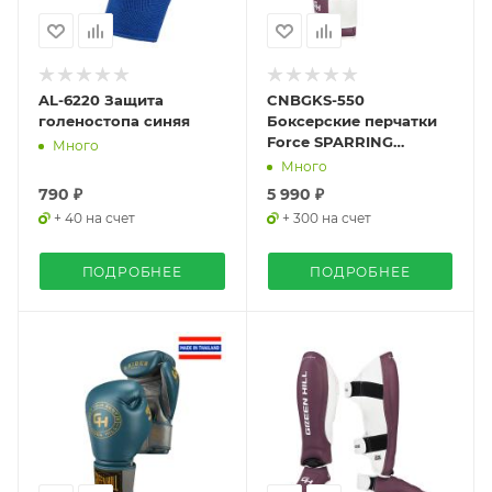
AL-6220 Защита
CNBGKS-550
голеностопа синяя
Боксерские перчатки
Force SPARRING
Много
фиолетово-белые
Много
790 ₽
5 990 ₽
+ 40 на счет
+ 300 на счет
ПОДРОБНЕЕ
ПОДРОБНЕЕ