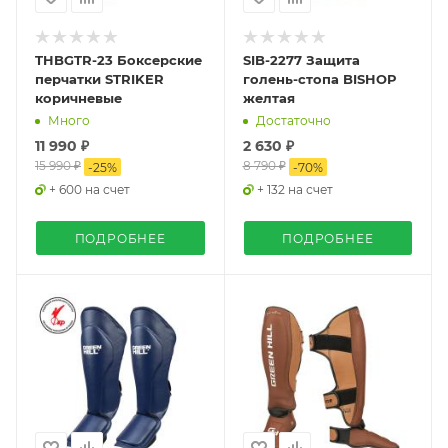
THBGTR-23 Боксерские
SIB-2277 Защита
перчатки STRIKER
голень-стопа BISHOP
коричневые
желтая
Много
Достаточно
11 990 ₽
2 630 ₽
15 990 ₽
8 790 ₽
-
25
%
-
70
%
+ 600 на счет
+ 132 на счет
ПОДРОБНЕЕ
ПОДРОБНЕЕ