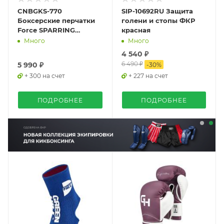
CNBGKS-770
SIP-10692RU Защита
Боксерские перчатки
голени и стопы ФКР
Force SPARRING
красная
коричнево-табачные
Много
Много
4 540 ₽
6 490 ₽
5 990 ₽
-
30
%
+ 300 на счет
+ 227 на счет
ПОДРОБНЕЕ
ПОДРОБНЕЕ