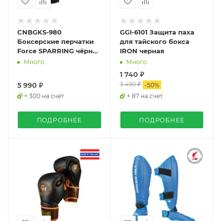
CNBGKS-980
GGI-6101 Защита паха
Боксерские перчатки
для тайского бокса
Force SPARRING чёрно-
IRON черная
коричневые
Много
Много
1 740 ₽
3 490 ₽
5 990 ₽
-
50
%
+ 300 на счет
+ 87 на счет
ПОДРОБНЕЕ
ПОДРОБНЕЕ