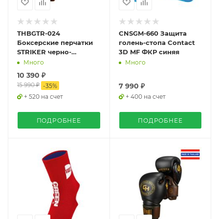
THBGTR-024
CNSGM-660 Защита
Боксерские перчатки
голень-стопа Contact
STRIKER черно-
3D MF ФКР синяя
оранжевые
Много
Много
10 390 ₽
15 990 ₽
7 990 ₽
-
35
%
+ 520 на счет
+ 400 на счет
ПОДРОБНЕЕ
ПОДРОБНЕЕ