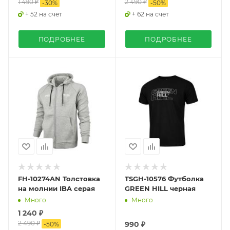
1 490 ₽
2 490 ₽
-
30
%
-
50
%
+ 52 на счет
+ 62 на счет
ПОДРОБНЕЕ
ПОДРОБНЕЕ
FH-10274AN Толстовка
TSGH-10576 Футболка
на молнии IBA серая
GREEN HILL черная
Много
Много
1 240 ₽
2 490 ₽
990 ₽
-
50
%