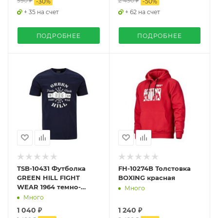
990 ₽
2 490 ₽
-
30
%
-
50
%
+ 35 на счет
+ 62 на счет
ПОДРОБНЕЕ
ПОДРОБНЕЕ
TSB-10431 Футболка
FH-10274B Толстовка
GREEN HILL FIGHT
BOXING красная
WEAR 1964 темно-
Много
синяя
Много
1 040 ₽
1 240 ₽