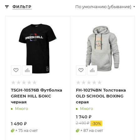
По умолчанию (убывание)
ФИЛЬТР
TSGH-10576B Футболка
FH-10274BN Толстовка
GREEN HILL БОКС
OLD SCHOOL BOXING
черная
серая
Много
Много
1 740 ₽
2 490 ₽
1 490 ₽
-
30
%
+ 75 на счет
+ 87 на счет