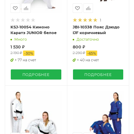
1
KSJ-10054 Кимоно
JBI-10338 Пояс Дзюдо
Каратэ JUNIOR белое
IJF коричневый
Много
Достаточно
1 530 ₽
800 ₽
2 190 ₽
2 290 ₽
-
30
%
-
65
%
+ 77 на счет
+ 40 на счет
ПОДРОБНЕЕ
ПОДРОБНЕЕ