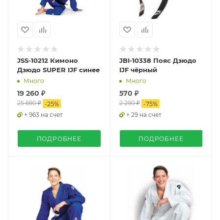
JSS-10212 Кимоно
JBI-10338 Пояс Дзюдо
Дзюдо SUPER IJF синее
IJF чёрный
Много
Много
19 260 ₽
570 ₽
25 690 ₽
2 290 ₽
-
25
%
-
75
%
+ 963 на счет
+ 29 на счет
ПОДРОБНЕЕ
ПОДРОБНЕЕ