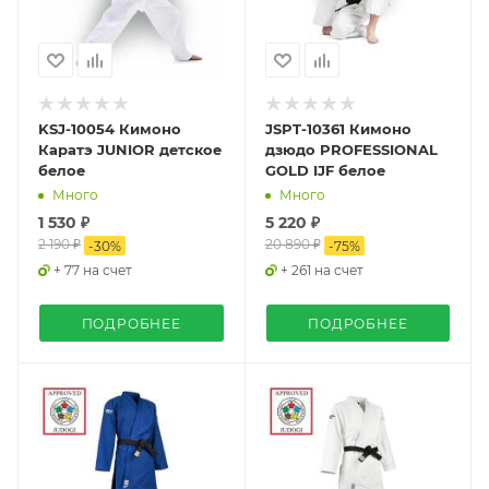
KSJ-10054 Кимоно
JSPT-10361 Кимоно
Каратэ JUNIOR детское
дзюдо PROFESSIONAL
белое
GOLD IJF белое
Много
Много
1 530 ₽
5 220 ₽
2 190 ₽
20 890 ₽
-
30
%
-
75
%
+ 77 на счет
+ 261 на счет
ПОДРОБНЕЕ
ПОДРОБНЕЕ