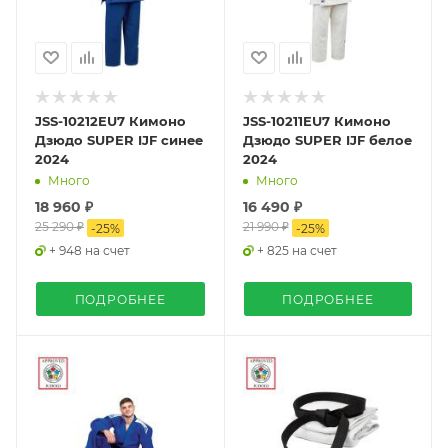
JSS-10212EU7 Кимоно
JSS-10211EU7 Кимоно
Дзюдо SUPER IJF синее
Дзюдо SUPER IJF белое
2024
2024
Много
Много
18 960 ₽
16 490 ₽
25 290 ₽
21 990 ₽
-
25
%
-
25
%
+ 948 на счет
+ 825 на счет
ПОДРОБНЕЕ
ПОДРОБНЕЕ