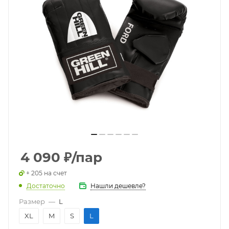
4 090
₽
/пар
+ 205 на счет
Достаточно
Нашли дешевле?
Размер
—
L
XL
M
S
L