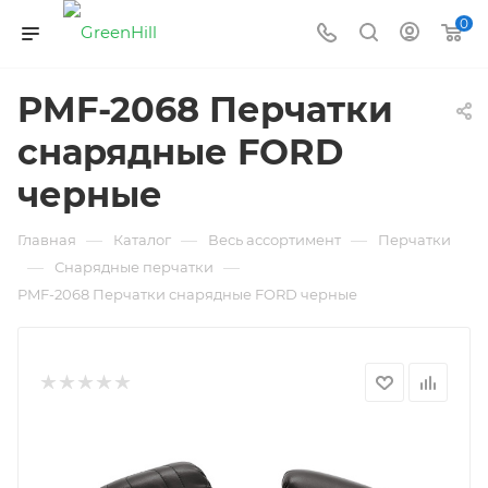
0
PMF-2068 Перчатки
снарядные FORD
черные
—
—
—
Главная
Каталог
Весь ассортимент
Перчатки
—
—
Снарядные перчатки
PMF-2068 Перчатки снарядные FORD черные