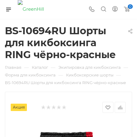
0
BS-10694RU Шорты
для кикбоксинга
RING чёрно-красные
—
—
—
Главная
Каталог
Экипировка для кикбоксинга
—
—
Форма для кикбоксинга
Кикбоксерские шорты
BS-10694RU Шорты для кикбоксинга RING чёрно-красные
Акция