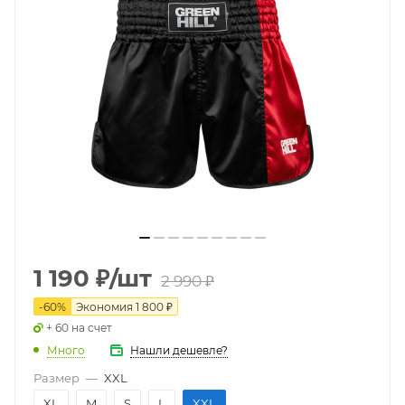
1 190
₽
/шт
2 990
₽
-
60
%
Экономия
1 800
₽
+ 60 на счет
Много
Нашли дешевле?
Размер
—
XXL
XL
M
S
L
XXL