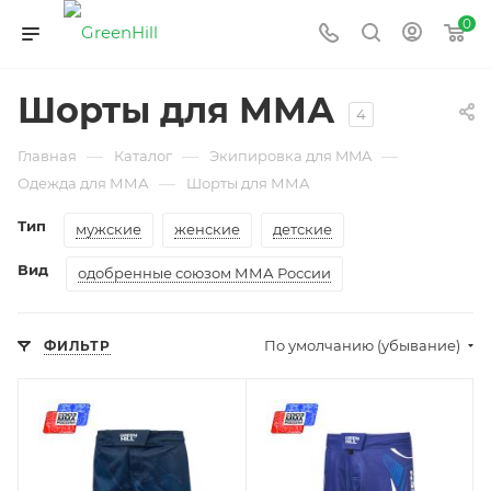
0
Шорты для ММА
4
—
—
—
Главная
Каталог
Экипировка для MMA
—
Одежда для ММА
Шорты для ММА
Тип
мужские
женские
детские
Вид
одобренные союзом ММА России
По умолчанию (убывание)
ФИЛЬТР