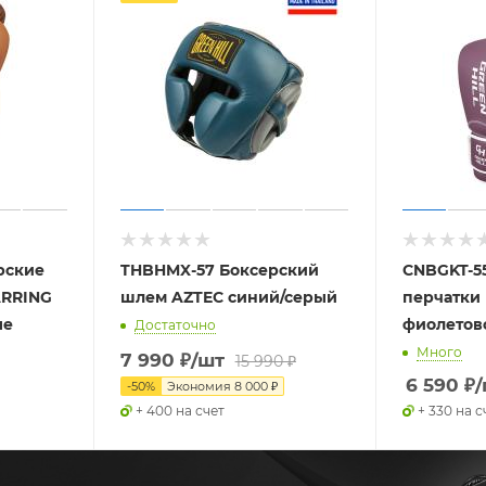
рские
THBHMX-57 Боксерский
CNBGKT-5
ARRING
шлем AZTEC синий/серый
перчатки 
ые
фиолетов
Достаточно
Много
7 990
₽
/шт
15 990
₽
6 590
₽
/
-
50
%
Экономия
8 000
₽
+ 400 на счет
+ 330 на с