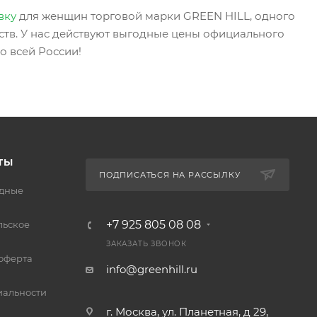
вку
для женщин торговой марки GREEN HILL, одного
тв. У нас действуют выгодные цены официального
о всей России!
ТЫ
ПОДПИСАТЬСЯ НА РАССЫЛКУ
дные
+7 925 805 08 08
льское
ЗАКАЗАТЬ ЗВОНОК
оферта
info@greenhill.ru
альности
г. Москва, ул. Планетная, д 29,