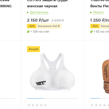
рские
CGT-109 Защита груди
THBHW-08
ARRING
женская черная
бинты Fle
Достаточно
Много
2 150
₽
/шт
1 250
₽
/
2 690
₽
-
20
%
Экономия
540
₽
-
30
%
Экон
+ 108 на счет
+ 63 на сч
Акция