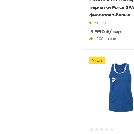
CNBGKS-550 Боксе
перчатки Force SP
фиолетово-белые
Много
5 990
₽
/пар
+ 300 на счет
Акция