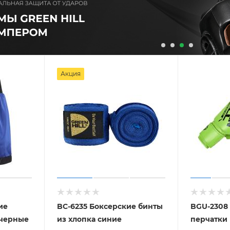
Акция
ие
BC-6235 Боксерские бинты
BGU-2308
-черные
из хлопка синие
перчатки 