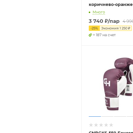
коричнево-оранж
Много
3 740
₽
/пар
4 99
-
25
%
Экономия
1 250
₽
+ 187 на счет