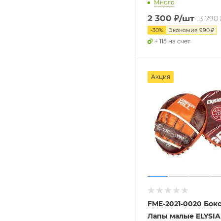
Много
2 300
₽
/шт
3 290
-
30
%
Экономия
990
₽
+ 115 на счет
Акция
FME-2021-0020 Бок
Лапы малые ELYSI