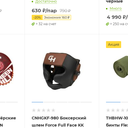
черные
Достаточно
Много
630
₽
/пар
₽
790
₽
4 990
₽
-
20
%
Экономия
160
₽
+ 32 на счет
+ 250 на с
Акция
сёрские
CNHGKF-980 Боксерский
THBHW-10
AN
шлем Force Full Face KK
бинты Fle