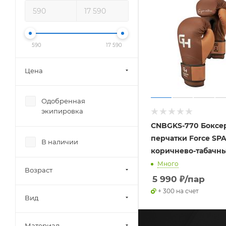
590
17 590
Цена
Одобренная
экипировка
CNBGKS-770 Боксе
перчатки Force SP
В наличии
коричнево-табачн
Много
Возраст
5 990
₽
/пар
+ 300 на счет
Вид
Материал