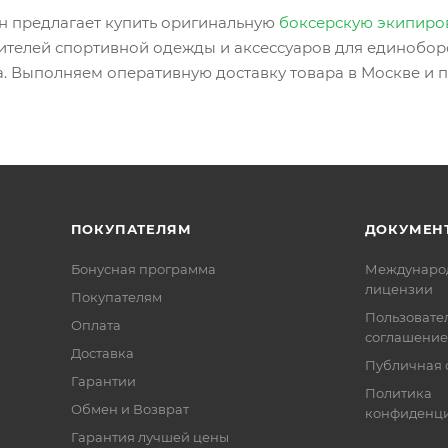
н предлагает купить оригинальную
боксерскую экипиро
ителей спортивной одежды и аксессуаров для единоборс
. Выполняем оперативную доставку товара в Москве и п
ПОКУПАТЕЛЯМ
ДОКУМЕН
Бонусная программа
Междунаро
лицензии
Покупателям
Пользовате
Оплата
соглашение
Доставка
Публичная 
Гарантии
Политика
Обмен и Возврат
конфиденци
Гарантия лучшей цены