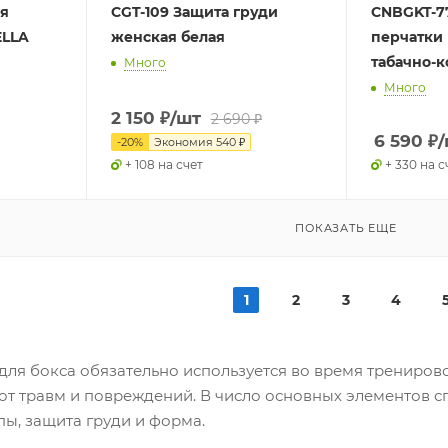
я
CGT-109 Защита груди
CNBGKT-7
ELLA
женская белая
перчатки 
табачно-
Много
Много
2 150
₽
/шт
2 690
₽
6 590
₽
/
-
20
%
Экономия
540
₽
+ 108 на счет
+ 330 на с
ПОКАЗАТЬ ЕЩЕ
1
2
3
4
ля бокса обязательно используется во время тренирово
от травм и повреждений. В число основных элементов с
пы, защита груди и форма.