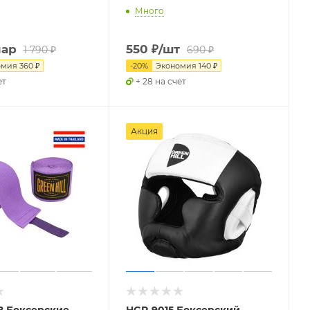
Много
пар
550
₽
/шт
1 790
₽
690
₽
омия
360
₽
-
20
%
Экономия
140
₽
ет
+ 28 на счет
Акция