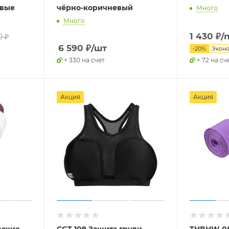
евые
чёрно-коричневый
Много
Много
1 430
₽
/
0
₽
6 590
₽
/шт
-
20
%
Экон
+ 330 на счет
+ 72 на сч
Акция
Акция