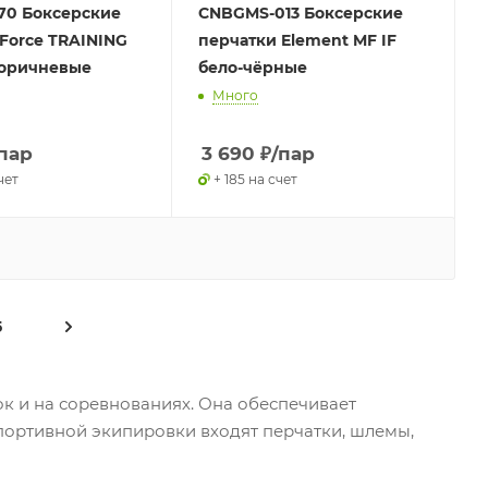
70 Боксерские
CNBGMS-013 Боксерские
Force TRAINING
перчатки Element MF IF
коричневые
бело-чёрные
Много
пар
3 690
₽
/пар
чет
+ 185 на счет
5
к и на соревнованиях. Она обеспечивает
портивной экипировки входят перчатки, шлемы,