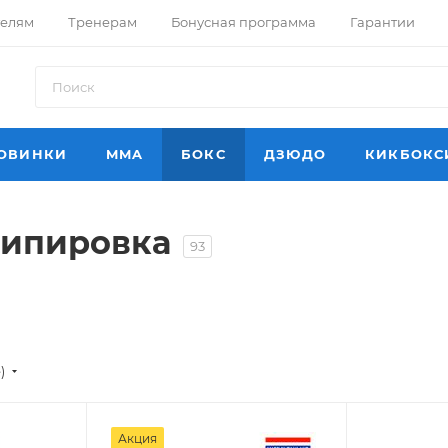
телям
Тренерам
Бонусная программа
Гарантии
ОВИНКИ
MMA
БОКС
ДЗЮДО
КИКБОКС
кипировка
93
)
Акция