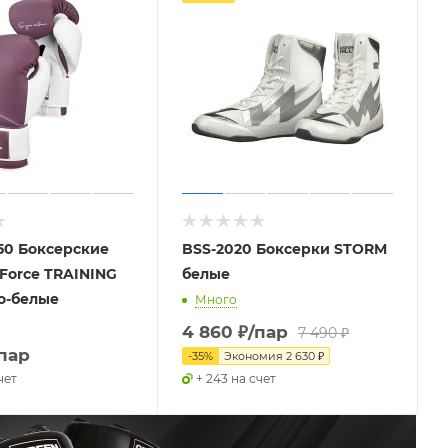
50 Боксерские
BSS-2020 Боксерки STORM
Force TRAINING
белые
о-белые
Много
4 860
₽
/пар
7 490
₽
пар
-
35
%
Экономия
2 630
₽
чет
+ 243 на счет