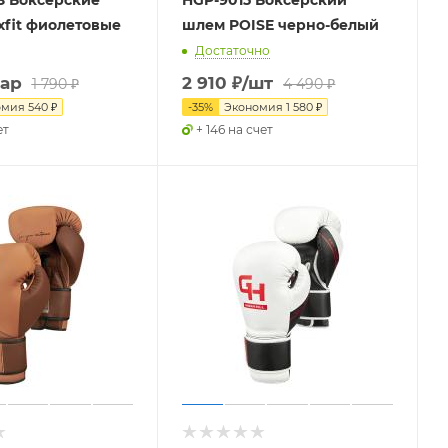
 Боксерские
HGP-9015 Боксерский
xfit фиолетовые
шлем POISE черно-белый
Достаточно
пар
2 910
₽
/шт
1 790
₽
4 490
₽
омия
540
₽
-
35
%
Экономия
1 580
₽
ет
+ 146 на счет