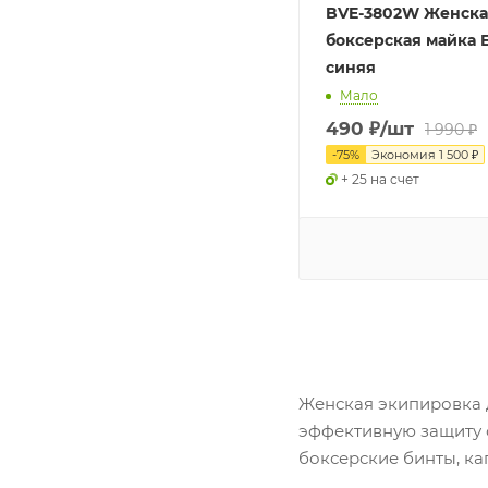
BVE-3802W Женска
боксерская майка 
синяя
Мало
490
₽
/шт
1 990
₽
-
75
%
Экономия
1 500
₽
+ 25 на счет
Женская экипировка д
эффективную защиту 
боксерские бинты, ка