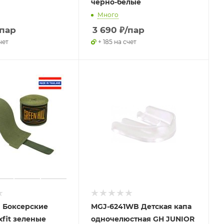
чёрно-белые
Много
/пар
3 690
₽
/пар
чет
+ 185 на счет
 Боксерские
MGJ-6241WB Детская капа
xfit зеленые
одночелюстная GH JUNIOR