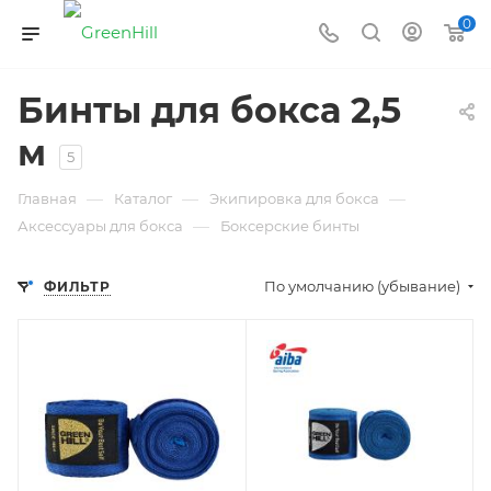
0
Бинты для бокса 2,5
м
5
—
—
—
Главная
Каталог
Экипировка для бокса
—
Аксессуары для бокса
Боксерские бинты
По умолчанию (убывание)
ФИЛЬТР